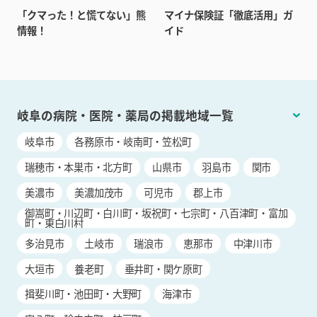
「クマった！と慌てない」熊
マイナ保険証「徹底活用」ガ
情報！
イド
岐阜の病院・医院・薬局の掲載地域一覧
岐阜市
各務原市・岐南町・笠松町
瑞穂市・本巣市・北方町
山県市
羽島市
関市
美濃市
美濃加茂市
可児市
郡上市
御嵩町・川辺町・白川町・坂祝町・七宗町・八百津町・富加
町・東白川村
多治見市
土岐市
瑞浪市
恵那市
中津川市
大垣市
養老町
垂井町・関ケ原町
揖斐川町・池田町・大野町
海津市