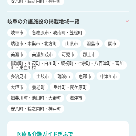
安八町・輪之内町・神戸町
岐阜の介護施設の掲載地域一覧
岐阜市
各務原市・岐南町・笠松町
瑞穂市・本巣市・北方町
山県市
羽島市
関市
美濃市
美濃加茂市
可児市
郡上市
御嵩町・川辺町・白川町・坂祝町・七宗町・八百津町・富加
町・東白川村
多治見市
土岐市
瑞浪市
恵那市
中津川市
大垣市
養老町
垂井町・関ケ原町
揖斐川町・池田町・大野町
海津市
安八町・輪之内町・神戸町
医療＆介護ガイドぎふで