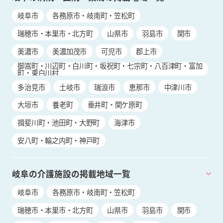
岐阜市
各務原市・岐南町・笠松町
瑞穂市・本巣市・北方町
山県市
羽島市
関市
美濃市
美濃加茂市
可児市
郡上市
御嵩町・川辺町・白川町・坂祝町・七宗町・八百津町・富加
町・東白川村
多治見市
土岐市
瑞浪市
恵那市
中津川市
大垣市
養老町
垂井町・関ケ原町
揖斐川町・池田町・大野町
海津市
安八町・輪之内町・神戸町
岐阜の介護施設の掲載地域一覧
岐阜市
各務原市・岐南町・笠松町
瑞穂市・本巣市・北方町
山県市
羽島市
関市