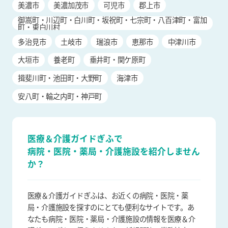
美濃市
美濃加茂市
可児市
郡上市
御嵩町・川辺町・白川町・坂祝町・七宗町・八百津町・富加
町・東白川村
多治見市
土岐市
瑞浪市
恵那市
中津川市
大垣市
養老町
垂井町・関ケ原町
揖斐川町・池田町・大野町
海津市
安八町・輪之内町・神戸町
医療＆介護ガイドぎふで
病院・医院・薬局・介護施設を
紹介しません
か？
医療＆介護ガイドぎふは、お近くの病院・医院・薬
局・介護施設を探すのにとても便利なサイトです。あ
なたも病院・医院・薬局・介護施設の情報を医療＆介