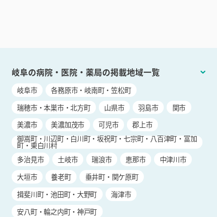
岐阜の病院・医院・薬局の掲載地域一覧
岐阜市
各務原市・岐南町・笠松町
瑞穂市・本巣市・北方町
山県市
羽島市
関市
美濃市
美濃加茂市
可児市
郡上市
御嵩町・川辺町・白川町・坂祝町・七宗町・八百津町・富加
町・東白川村
多治見市
土岐市
瑞浪市
恵那市
中津川市
大垣市
養老町
垂井町・関ケ原町
揖斐川町・池田町・大野町
海津市
安八町・輪之内町・神戸町