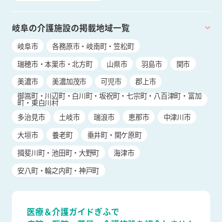
岐阜の介護施設の掲載地域一覧
岐阜市
各務原市・岐南町・笠松町
瑞穂市・本巣市・北方町
山県市
羽島市
関市
美濃市
美濃加茂市
可児市
郡上市
御嵩町・川辺町・白川町・坂祝町・七宗町・八百津町・富加
町・東白川村
多治見市
土岐市
瑞浪市
恵那市
中津川市
大垣市
養老町
垂井町・関ケ原町
揖斐川町・池田町・大野町
海津市
安八町・輪之内町・神戸町
医療＆介護ガイドぎふで