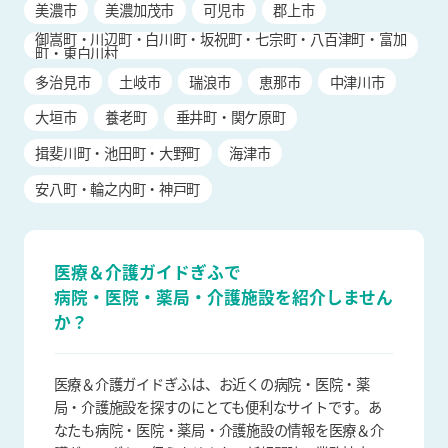
美濃市
美濃加茂市
可児市
郡上市
御嵩町・川辺町・白川町・坂祝町・七宗町・八百津町・富加
町・東白川村
多治見市
土岐市
瑞浪市
恵那市
中津川市
大垣市
養老町
垂井町・関ケ原町
揖斐川町・池田町・大野町
海津市
安八町・輪之内町・神戸町
医療＆介護ガイドぎふで
病院・医院・薬局・介護施設を
紹介しません
か？
医療＆介護ガイドぎふは、お近くの病院・医院・薬
局・介護施設を探すのにとても便利なサイトです。あ
なたも病院・医院・薬局・介護施設の情報を医療＆介