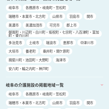
岐阜市
各務原市・岐南町・笠松町
瑞穂市・本巣市・北方町
山県市
羽島市
関市
美濃市
美濃加茂市
可児市
郡上市
御嵩町・川辺町・白川町・坂祝町・七宗町・八百津町・富加
町・東白川村
多治見市
土岐市
瑞浪市
恵那市
中津川市
大垣市
養老町
垂井町・関ケ原町
揖斐川町・池田町・大野町
海津市
安八町・輪之内町・神戸町
岐阜の介護施設の掲載地域一覧
岐阜市
各務原市・岐南町・笠松町
瑞穂市・本巣市・北方町
山県市
羽島市
関市