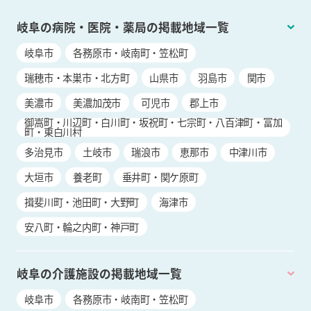
岐阜の病院・医院・薬局の掲載地域一覧
岐阜市
各務原市・岐南町・笠松町
瑞穂市・本巣市・北方町
山県市
羽島市
関市
美濃市
美濃加茂市
可児市
郡上市
御嵩町・川辺町・白川町・坂祝町・七宗町・八百津町・富加
町・東白川村
多治見市
土岐市
瑞浪市
恵那市
中津川市
大垣市
養老町
垂井町・関ケ原町
揖斐川町・池田町・大野町
海津市
安八町・輪之内町・神戸町
岐阜の介護施設の掲載地域一覧
岐阜市
各務原市・岐南町・笠松町