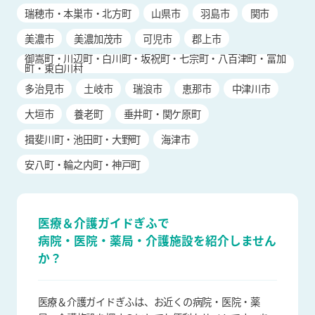
瑞穂市・本巣市・北方町
山県市
羽島市
関市
美濃市
美濃加茂市
可児市
郡上市
御嵩町・川辺町・白川町・坂祝町・七宗町・八百津町・富加
町・東白川村
多治見市
土岐市
瑞浪市
恵那市
中津川市
大垣市
養老町
垂井町・関ケ原町
揖斐川町・池田町・大野町
海津市
安八町・輪之内町・神戸町
医療＆介護ガイドぎふで
病院・医院・薬局・介護施設を
紹介しません
か？
医療＆介護ガイドぎふは、お近くの病院・医院・薬