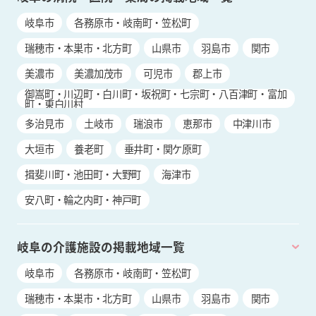
岐阜市
各務原市・岐南町・笠松町
瑞穂市・本巣市・北方町
山県市
羽島市
関市
美濃市
美濃加茂市
可児市
郡上市
御嵩町・川辺町・白川町・坂祝町・七宗町・八百津町・富加
町・東白川村
多治見市
土岐市
瑞浪市
恵那市
中津川市
大垣市
養老町
垂井町・関ケ原町
揖斐川町・池田町・大野町
海津市
安八町・輪之内町・神戸町
岐阜の介護施設の掲載地域一覧
岐阜市
各務原市・岐南町・笠松町
瑞穂市・本巣市・北方町
山県市
羽島市
関市