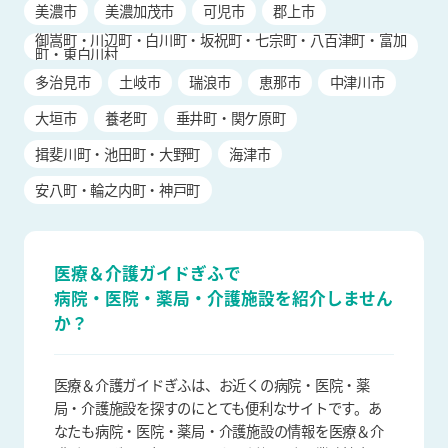
美濃市
美濃加茂市
可児市
郡上市
御嵩町・川辺町・白川町・坂祝町・七宗町・八百津町・富加
町・東白川村
多治見市
土岐市
瑞浪市
恵那市
中津川市
大垣市
養老町
垂井町・関ケ原町
揖斐川町・池田町・大野町
海津市
安八町・輪之内町・神戸町
医療＆介護ガイドぎふで
病院・医院・薬局・介護施設を
紹介しません
か？
医療＆介護ガイドぎふは、お近くの病院・医院・薬
局・介護施設を探すのにとても便利なサイトです。あ
なたも病院・医院・薬局・介護施設の情報を医療＆介