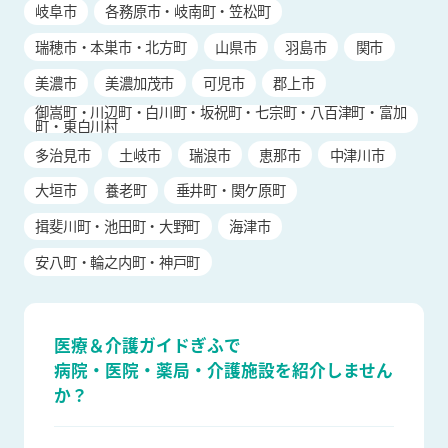
岐阜市
各務原市・岐南町・笠松町
瑞穂市・本巣市・北方町
山県市
羽島市
関市
美濃市
美濃加茂市
可児市
郡上市
御嵩町・川辺町・白川町・坂祝町・七宗町・八百津町・富加
町・東白川村
多治見市
土岐市
瑞浪市
恵那市
中津川市
大垣市
養老町
垂井町・関ケ原町
揖斐川町・池田町・大野町
海津市
安八町・輪之内町・神戸町
医療＆介護ガイドぎふで
病院・医院・薬局・介護施設を
紹介しません
か？