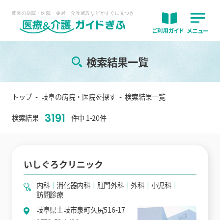
検索結果一覧
トップ
岐阜の病院・医院を探す
検索結果一覧
3191
検索結果
件中 1-20件
いしぐろクリニック
内科
消化器内科
肛門外科
外科
小児科
訪問診療
岐阜県土岐市泉町久尻516-17