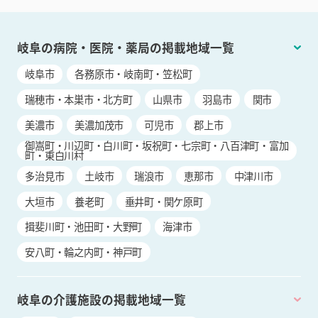
岐阜の病院・医院・薬局の掲載地域一覧
岐阜市
各務原市・岐南町・笠松町
瑞穂市・本巣市・北方町
山県市
羽島市
関市
美濃市
美濃加茂市
可児市
郡上市
御嵩町・川辺町・白川町・坂祝町・七宗町・八百津町・富加
町・東白川村
多治見市
土岐市
瑞浪市
恵那市
中津川市
大垣市
養老町
垂井町・関ケ原町
揖斐川町・池田町・大野町
海津市
安八町・輪之内町・神戸町
岐阜の介護施設の掲載地域一覧