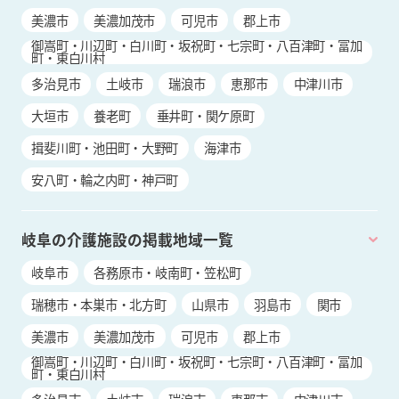
美濃市
美濃加茂市
可児市
郡上市
御嵩町・川辺町・白川町・坂祝町・七宗町・八百津町・富加
町・東白川村
多治見市
土岐市
瑞浪市
恵那市
中津川市
大垣市
養老町
垂井町・関ケ原町
揖斐川町・池田町・大野町
海津市
安八町・輪之内町・神戸町
岐阜の介護施設の掲載地域一覧
岐阜市
各務原市・岐南町・笠松町
瑞穂市・本巣市・北方町
山県市
羽島市
関市
美濃市
美濃加茂市
可児市
郡上市
御嵩町・川辺町・白川町・坂祝町・七宗町・八百津町・富加
町・東白川村